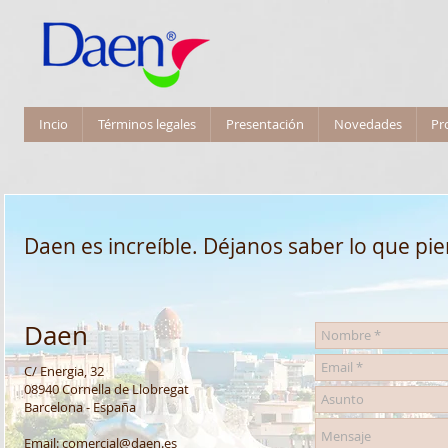
Incio
Términos legales
Presentación
Novedades
Pr
Daen es increíble. Déjanos saber lo que pie
Daen
C/ Energia, 32
08940 Cornella de Llobregat
Barcelona - España
Email:
comercial@daen.es