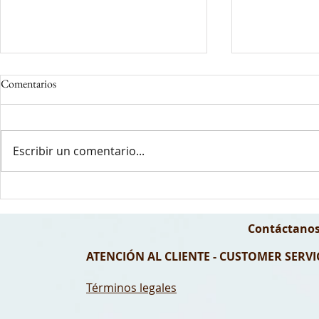
Comentarios
Escribir un comentario...
El error más común al depilarte
Depilación par
con cera en invierno (y cómo
preparar según
evitarlo si tienes la piel sensible)
Contáctanos
ATENCIÓN AL CLIENTE - CUSTOMER SERVIC
Términos legales