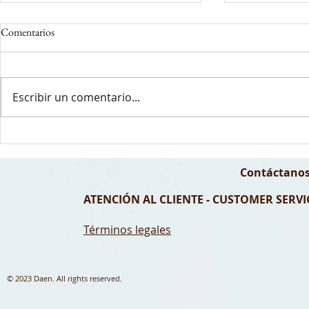
Comentarios
Escribir un comentario...
El error más común al depilarte
Depilación par
con cera en invierno (y cómo
preparar según
evitarlo si tienes la piel sensible)
Contáctanos
ATENCIÓN AL CLIENTE - CUSTOMER SERVIC
Términos legales
© 2023 Daen. All rights reserved.