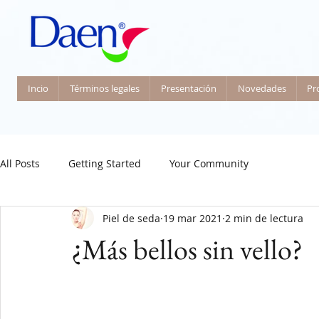
Incio
Términos legales
Presentación
Novedades
Pr
All Posts
Getting Started
Your Community
Piel de seda
19 mar 2021
2 min de lectura
¿Más bellos sin vello?