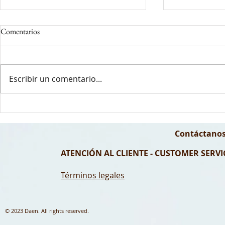
Comentarios
Escribir un comentario...
El error más común al depilarte
Depilación par
con cera en invierno (y cómo
preparar según
evitarlo si tienes la piel sensible)
Contáctanos
ATENCIÓN AL CLIENTE - CUSTOMER SERVIC
Términos legales
© 2023 Daen. All rights reserved.